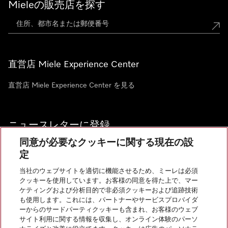
Mieleの販売店を探す
直営店 Miele Experience Center
直営店 Miele Experience Center を見る
ニュースレターに登録
同意が必要なクッキーに関する現在の設
定
当社のウェブサイトを適切に機能させるため、ミーレは必須
クッキーを使用しています。お客様の同意を得た上で、マー
お問い合わせ
ケティングおよび分析目的で非必須クッキーおよび追跡技術
も使用します。これには、パートナーやサービスプロバイダ
ーからのサードパーティクッキーも含まれ、お客様のウェブ
サイト利用に関する情報を収集し、オンライン体験のパーソ
InstagramのMiele
YoutubeのMiele