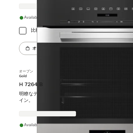
Available
比較
オンラインショップへ
オーブン
Gold
H 7264 B
明瞭なテキスト表示、パーフェクトクリーン加工を備
イン。
Available