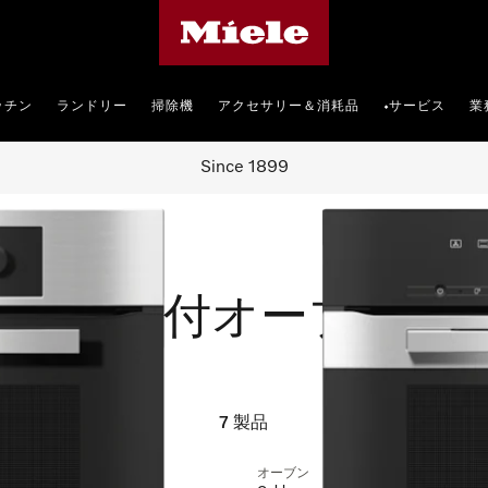
Mieleのホームページ
ッチン
ランドリー
掃除機
アクセサリー＆消耗品
サービス
業
•
Since 1899
ンジ機能付オーブン
7
製品
オーブン