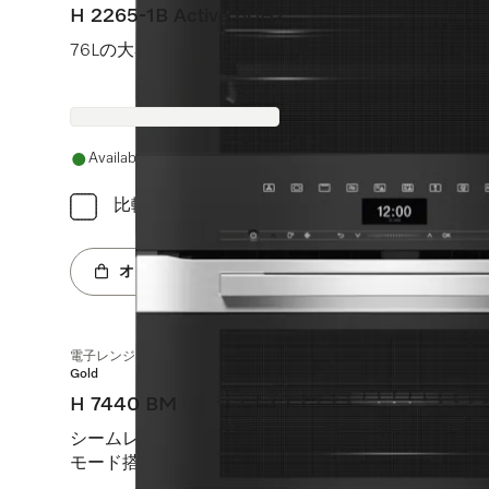
H 2265-1B Active 60Hz
76Lの大容量に、タイマー機能やパーフェクトクリー
Available
比較
オンラインショップへ
電子レンジ機能付オーブン
Gold
H 7440 BM
シームレスデザイン、自動プログラム、レンジとオー
モード搭載。