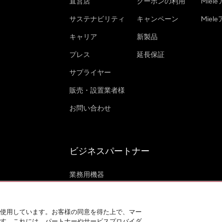
直営店
クーポンの利用
Miel
サステナビリティ
キャンペーン
Mie
キャリア
新製品
プレス
延長保証
サプライヤー
販売・設置業者様
お問い合わせ
ビジネスパートナー
業務用機器
Mieleマリーン (英語)
海外事例 (英語)
使用しています。お客様の同意を得た上で、マー
す。これには、パートナーやサービスプロバイダ