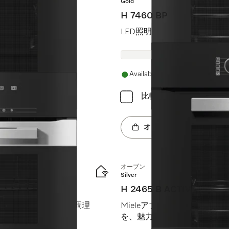
Gold
H 7460 BP
ン加工を装備。
LED照明と熱洗浄を備えた
Available
比較
オンラインショップへ
オーブン
Silver
H 2465 B ACTIVE
ブンを組み合わせた調理
Mieleアプリ、Perfect
を、魅力的な価格でご提供し