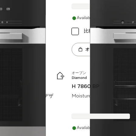
Available
比較
オンラインショップへ
オーブン
Diamond
H 7860 BP
えた、シームレスなデザ
Moisture plusとBrill
Available