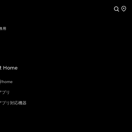
検索
店舗
務用
t Home
@home
eアプリ
leアプリ対応機器