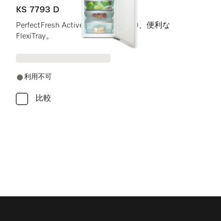
KS 7793 D
PerfectFresh Active、FlexiLight 2.0、便利な
FlexiTray。
利用不可
比較