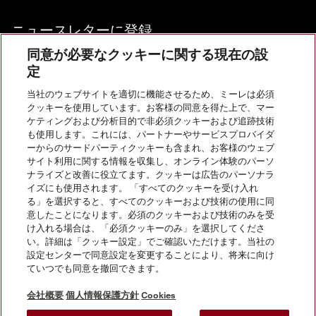
ニュースレターに登録
同意が必要なクッキーに関する現在の設
定
当社のウェブサイトを適切に機能させるため、ミーレは必須
クッキーを使用しています。お客様の同意を得た上で、マー
お問い合わせ
ケティングおよび分析目的で非必須クッキーおよび追跡技術
も使用します。これには、パートナーやサービスプロバイダ
ーからのサードパーティクッキーも含まれ、お客様のウェブ
サイト利用に関する情報を収集し、オンライン体験のパーソ
InstagramのMiele
YoutubeのMiele
ナライズと改善に役立てます。クッキーは広告のパーソナラ
イズにも使用されます。 「すべてのクッキーを受け入れ
る」を選択すると、すべてのクッキーおよび技術の使用に同
意したことになります。必須のクッキーおよび技術のみを受
け入れる場合は、「必須クッキーのみ」を選択してくださ
い。詳細は「クッキー設定」でご確認いただけます。当社の
会社概要
設定センターで同意設定を変更することにより、将来に向け
ていつでも同意を撤回できます。
法的通知
個人情報保護方針
会社概要
個人情報保護方針
Cookies
利用規約