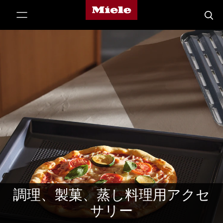
Mieleのホームページ
テンツへスキップ
検索
調理、製菓、蒸し料理用アクセ
サリー