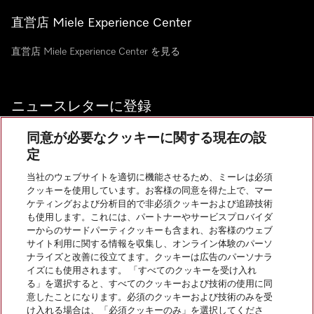
直営店 Miele Experience Center
直営店 Miele Experience Center を見る
ニュースレターに登録
同意が必要なクッキーに関する現在の設
定
当社のウェブサイトを適切に機能させるため、ミーレは必須
お問い合わせ
クッキーを使用しています。お客様の同意を得た上で、マー
ケティングおよび分析目的で非必須クッキーおよび追跡技術
も使用します。これには、パートナーやサービスプロバイダ
InstagramのMiele
YoutubeのMiele
ーからのサードパーティクッキーも含まれ、お客様のウェブ
サイト利用に関する情報を収集し、オンライン体験のパーソ
ナライズと改善に役立てます。クッキーは広告のパーソナラ
イズにも使用されます。 「すべてのクッキーを受け入れ
る」を選択すると、すべてのクッキーおよび技術の使用に同
意したことになります。必須のクッキーおよび技術のみを受
け入れる場合は、「必須クッキーのみ」を選択してくださ