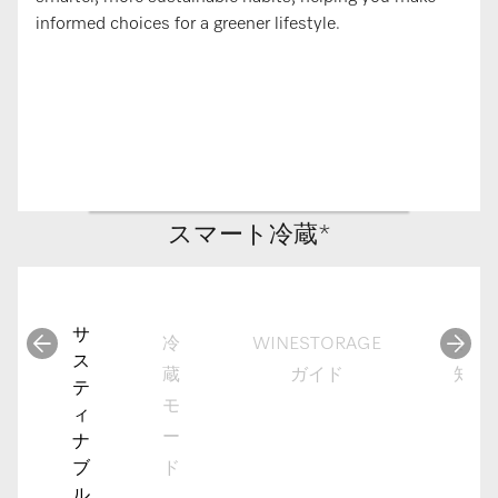
informed choices for a greener lifestyle.
スマート冷蔵*
サ
冷
WINESTORAGE
通
ス
蔵
ガイド
知
テ
モ
ィ
ー
ナ
ブ
ド
ル