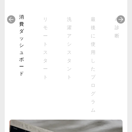
消
リ
洗
最
AI
費
モ
濯
後
診
ダ
ー
ア
に
断
ッ
ト
シ
使
シ
ュ
ス
ス
用
ボ
タ
タ
し
ー
ー
ン
た
ド
ト
ト
プ
ロ
グ
ラ
ム