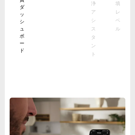
費
浄
填
ダ
ア
レ
ッ
シ
ベ
シ
ュ
ス
ル
ボ
タ
ー
ン
ド
ト