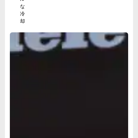
な
冷
却