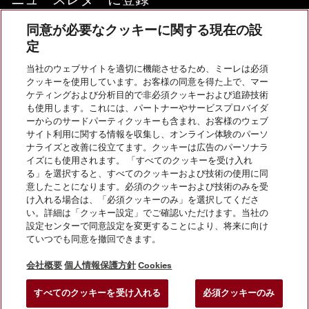
同意が必要なクッキーに関する現在の設
定
当社のウェブサイトを適切に機能させるため、ミーレは必須
お問い合わせ
クッキーを使用しています。お客様の同意を得た上で、マー
ケティングおよび分析目的で非必須クッキーおよび追跡技術
も使用します。これには、パートナーやサービスプロバイダ
InstagramのMiele
YoutubeのMiele
ーからのサードパーティクッキーも含まれ、お客様のウェブ
サイト利用に関する情報を収集し、オンライン体験のパーソ
ナライズと改善に役立てます。クッキーは広告のパーソナラ
イズにも使用されます。 「すべてのクッキーを受け入れ
る」を選択すると、すべてのクッキーおよび技術の使用に同
意したことになります。必須のクッキーおよび技術のみを受
け入れる場合は、「必須クッキーのみ」を選択してくださ
い。詳細は「クッキー設定」でご確認いただけます。当社の
設定センターで同意設定を変更することにより、将来に向け
会社概要
ていつでも同意を撤回できます。
法的通知
個人情報保護方針
会社概要
個人情報保護方針
Cookies
利用規約
すべてのクッキーを受け入れる
必須クッキーのみ
クッキー設定