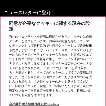
ニュースレターに登録
同意が必要なクッキーに関する現在の設
定
当社のウェブサイトを適切に機能させるため、ミーレは必須
お問い合わせ
クッキーを使用しています。お客様の同意を得た上で、マー
ケティングおよび分析目的で非必須クッキーおよび追跡技術
も使用します。これには、パートナーやサービスプロバイダ
InstagramのMiele
YoutubeのMiele
ーからのサードパーティクッキーも含まれ、お客様のウェブ
サイト利用に関する情報を収集し、オンライン体験のパーソ
ナライズと改善に役立てます。クッキーは広告のパーソナラ
イズにも使用されます。 「すべてのクッキーを受け入れ
る」を選択すると、すべてのクッキーおよび技術の使用に同
意したことになります。必須のクッキーおよび技術のみを受
け入れる場合は、「必須クッキーのみ」を選択してくださ
い。詳細は「クッキー設定」でご確認いただけます。当社の
会社概要
設定センターで同意設定を変更することにより、将来に向け
ていつでも同意を撤回できます。
法的通知
個人情報保護方針
会社概要
個人情報保護方針
Cookies