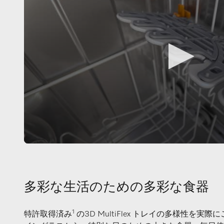
多彩な生活のための多彩な食器
1
特許取得済み
の3D MultiFlex トレイの多様性を