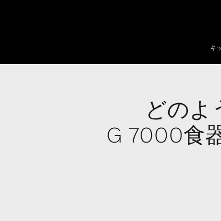
テンツへスキップ
キ
どのよ
G 700