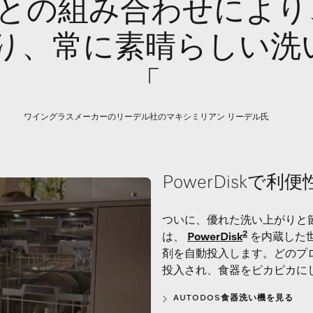
機器との組み合わせによ
り、常に素晴らしい洗
「
ワイングラスメーカーのリーデル社のマキシミリアン リーデル氏
PowerDisk
ついに、優れた洗い上がりと節
2
は、
PowerDisk
を内蔵した
剤を自動投入します。どのプ
投入され、食器をピカピカに
AUTODOS食器洗い機を見る