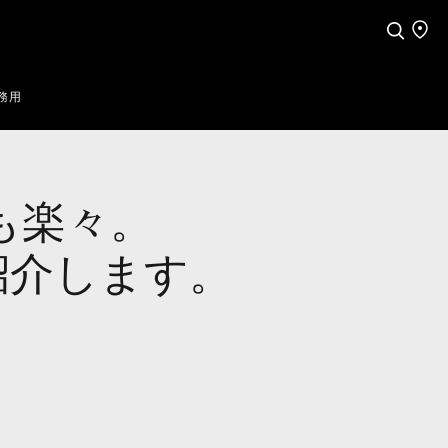
検索
店舗
務用
も楽々。
紹介します。