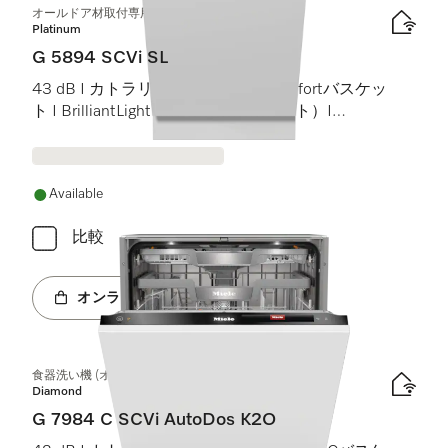
オールドア材取付専用食器洗い機（45 cm）
Platinum
G 5894 SCVi SL
43 dB I カトラリートレイ I MaxiComfortバスケッ
ト I BrilliantLight（ブリリアントライト）I
Miele@home
Available
比較
オンラインショップへ
食器洗い機 (オールドア材取付専用タイプ)
Diamond
G 7984 C SCVi AutoDos K2O