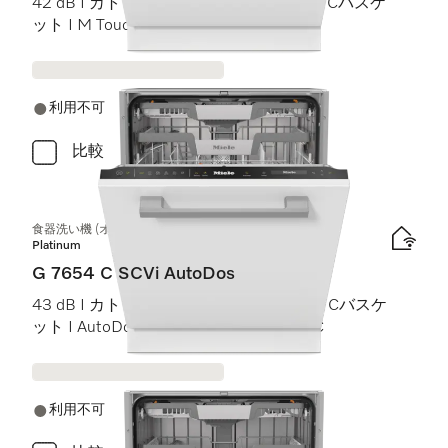
42 dB I カトラリートレイ I MaxiComfort Cバスケ
ット I M Touch I Knock2Open
利用不可
比較
食器洗い機 (オールドア材取付専用タイプ)
Platinum
G 7654 C SCVi AutoDos
43 dB I カトラリートレイ I ExtraComfort Cバスケ
ット I AutoDos I 高温洗浄・すすぎ 75 °C
利用不可