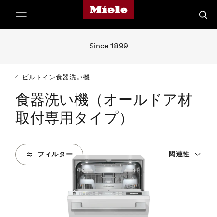
Mieleのホームページ
テンツへスキップ
検索
Since 1899
ビルトイン食器洗い機
食器洗い機（オールドア材
取付専用タイプ）
フィルター
関連性
4
製品