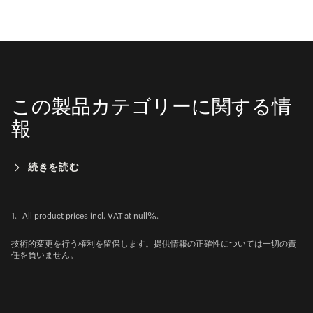
この製品カテゴリーに関する情
報
続きを読む
1.
All product prices incl. VAT at null%.
技術的変更を行う権利を留保します。提供情報の正確性については一切の責
任を負いません。