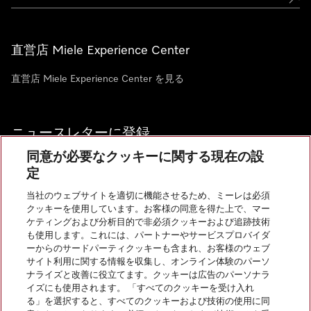
直営店 Miele Experience Center
直営店 Miele Experience Center を見る
ニュースレターに登録
同意が必要なクッキーに関する現在の設
定
当社のウェブサイトを適切に機能させるため、ミーレは必須
クッキーを使用しています。お客様の同意を得た上で、マー
お問い合わせ
ケティングおよび分析目的で非必須クッキーおよび追跡技術
も使用します。これには、パートナーやサービスプロバイダ
ーからのサードパーティクッキーも含まれ、お客様のウェブ
サイト利用に関する情報を収集し、オンライン体験のパーソ
InstagramのMiele
YoutubeのMiele
ナライズと改善に役立てます。クッキーは広告のパーソナラ
イズにも使用されます。 「すべてのクッキーを受け入れ
る」を選択すると、すべてのクッキーおよび技術の使用に同