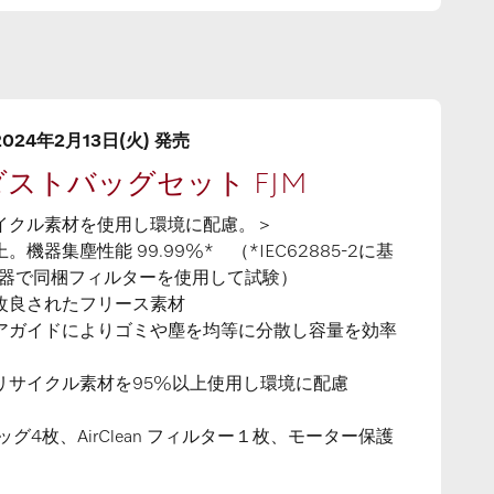
24年2月13日(火) 発売
re ダストバッグセット FJM
イクル素材を使用し環境に配慮。＞
器集塵性能 99.99%* （*IEC62885-2に基
機器で同梱フィルターを使用して試験）
改良されたフリース素材
アガイドによりゴミや塵を均等に分散し容量を効率
リサイクル素材を95%以上使用し環境に配慮
グ4枚、AirClean フィルター１枚、モーター保護