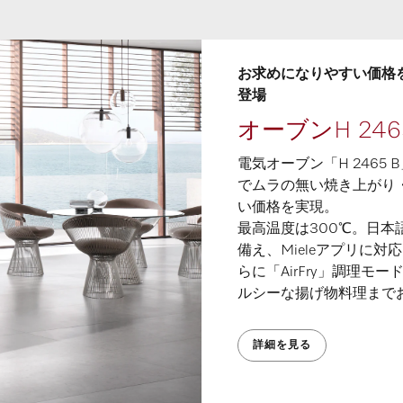
お求めになりやすい価格
登場
オーブンH 246
電気オーブン「H 2465 
でムラの無い焼き上がり
い価格を実現。
最高温度は300℃。日
備え、Mieleアプリに
らに「AirFry」調理モ
ルシーな揚げ物料理まで
詳細を見る