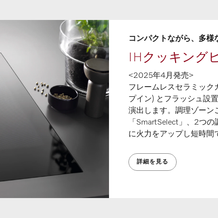
コンパクトながら、多様な
IHクッキングヒータ
<2025年4月発売>​
フレームレスセラミック
プイン) とフラッシュ
演出します。調理ゾーン
「SmartSelect」、2
に火力をアップし短時間で加
詳細を見る