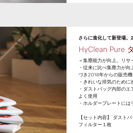
さらに進化して新登場。20
HyClean Pu
＜集塵能力が向上。リサ
・従来に比べ集塵力が向上。機
づき2018年からの販売
・きれいな排気のために
・ダストバッグ内部のエ
よく使用
・ホルダープレートには
【セット内容】 ダストバッ
フィルター１枚