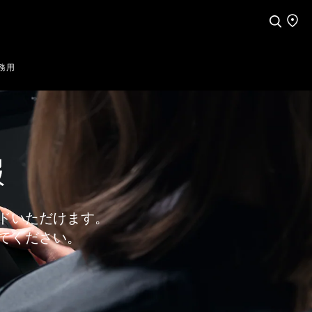
検索
店舗
務用
報
ドいただけます。
てください。