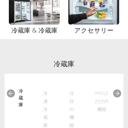
冷蔵庫 & 冷蔵庫
アクセサリー
冷蔵庫
冷
冷
注
MIELE
蔵
凍
目
だけの
庫
冷
の
機能
蔵
機
庫
能