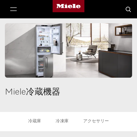
Mieleのホームページ
テンツへスキップ
検索
Miele冷蔵機器
冷蔵庫
冷凍庫
アクセサリー