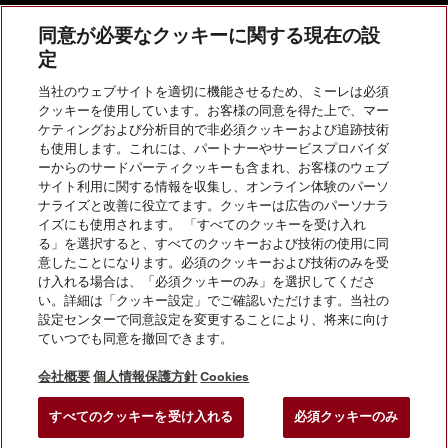
同意が必要なクッキーに関する現在の設
定
当社のウェブサイトを適切に機能させるため、ミーレは必須
お問い合わせ
クッキーを使用しています。お客様の同意を得た上で、マー
ケティングおよび分析目的で非必須クッキーおよび追跡技術
も使用します。これには、パートナーやサービスプロバイダ
InstagramのMiele
YoutubeのMiele
ーからのサードパーティクッキーも含まれ、お客様のウェブ
サイト利用に関する情報を収集し、オンライン体験のパーソ
ナライズと改善に役立てます。クッキーは広告のパーソナラ
イズにも使用されます。 「すべてのクッキーを受け入れ
る」を選択すると、すべてのクッキーおよび技術の使用に同
意したことになります。必須のクッキーおよび技術のみを受
け入れる場合は、「必須クッキーのみ」を選択してくださ
い。詳細は「クッキー設定」でご確認いただけます。当社の
会社概要
設定センターで同意設定を変更することにより、将来に向け
ていつでも同意を撤回できます。
法的通知
個人情報保護方針
会社概要
個人情報保護方針
Cookies
利用規約
すべてのクッキーを受け入れる
必須クッキーのみ
クッキー設定