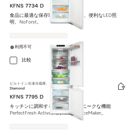
KFNS 7734 D
食品に最適な保存環境 DynaCool、便利なLED照
明、NoForst。
利用不可
比較
ビルトイン冷凍冷蔵庫、ニッチ高さ178 cm
Diamond
KFNS 7795 D
キッチンに調和するデザインとユニークな機能
PerfectFresh Active、DynaCool、IceMaker。