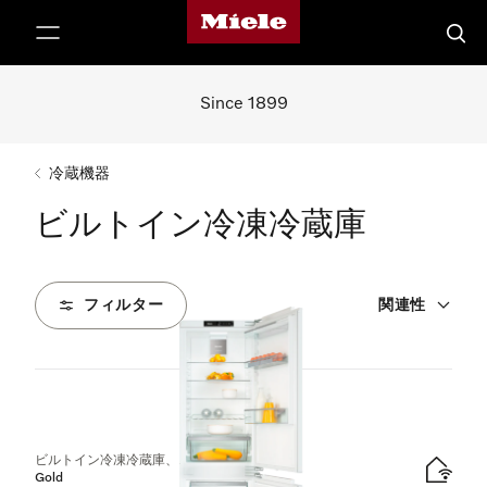
Mieleのホームページ
テンツへスキップ
検索
Since 1899
冷蔵機器
ビルトイン冷凍冷蔵庫
フィルター
関連性
2
製品
ビルトイン冷凍冷蔵庫、ニッチ高さ178 cm
Gold