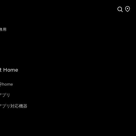
検索
店舗
務用
t Home
@home
eアプリ
leアプリ対応機器