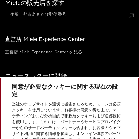
Mieleの販売店を探す
直営店 Miele Experience Center
直営店 Miele Experience Center を見る
ニュースレターに登録
同意が必要なクッキーに関する現在の設
定
当社のウェブサイトを適切に機能させるため、ミーレは必須
クッキーを使用しています。お客様の同意を得た上で、マー
お問い合わせ
ケティングおよび分析目的で非必須クッキーおよび追跡技術
も使用します。これには、パートナーやサービスプロバイダ
ーからのサードパーティクッキーも含まれ、お客様のウェブ
サイト利用に関する情報を収集し、オンライン体験のパーソ
InstagramのMiele
YoutubeのMiele