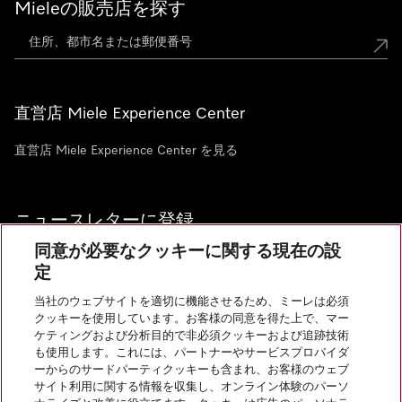
Mieleの販売店を探す
直営店 Miele Experience Center
直営店 Miele Experience Center を見る
ニュースレターに登録
同意が必要なクッキーに関する現在の設
定
当社のウェブサイトを適切に機能させるため、ミーレは必須
クッキーを使用しています。お客様の同意を得た上で、マー
お問い合わせ
ケティングおよび分析目的で非必須クッキーおよび追跡技術
も使用します。これには、パートナーやサービスプロバイダ
ーからのサードパーティクッキーも含まれ、お客様のウェブ
サイト利用に関する情報を収集し、オンライン体験のパーソ
InstagramのMiele
YoutubeのMiele