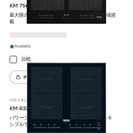
KM 7564 FL
最大限のパワーを発揮する2 PowerFlex調理領域搭
載
Available
比較
オンラインショップへ
IHクッキングヒーター
KM 6328
パワーフレックス調理台が2つあるので、フレキ
シブルで性能が非常に高くなっています。