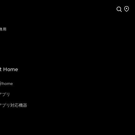
検索
店舗
務用
t Home
@home
eアプリ
leアプリ対応機器