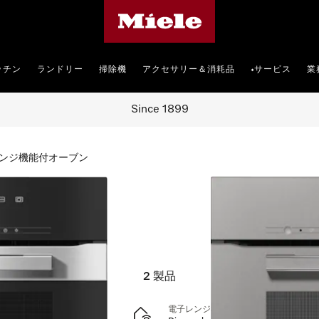
Mieleのホームページ
ッチン
ランドリー
掃除機
アクセサリー＆消耗品
サービス
業
•
Since 1899
ンジ機能付オーブン
オーブン
2
製品
電子レンジ機能付オーブン