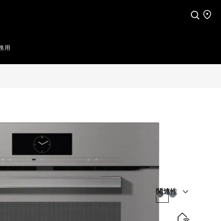
検索
店舗
務用
関連性
カラー:
カラー: