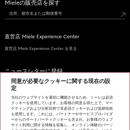
Mieleの販売店を探す
直営店 Miele Experience Center
直営店 Miele Experience Center を見る
ニュースレターに登録
同意が必要なクッキーに関する現在の設
定
当社のウェブサイトを適切に機能させるため、ミーレは必須
クッキーを使用しています。お客様の同意を得た上で、マー
お問い合わせ
ケティングおよび分析目的で非必須クッキーおよび追跡技術
も使用します。これには、パートナーやサービスプロバイダ
ーからのサードパーティクッキーも含まれ、お客様のウェブ
サイト利用に関する情報を収集し、オンライン体験のパーソ
InstagramのMiele
YoutubeのMiele