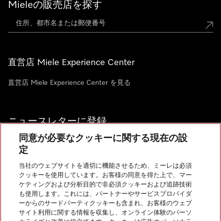
Mieleの販売店を探す
直営店 Miele Experience Center
直営店 Miele Experience Center を見る
ニュースレターに登録
同意が必要なクッキーに関する現在の設
定
当社のウェブサイトを適切に機能させるため、ミーレは必須
クッキーを使用しています。お客様の同意を得た上で、マー
お問い合わせ
ケティングおよび分析目的で非必須クッキーおよび追跡技術
も使用します。これには、パートナーやサービスプロバイダ
ーからのサードパーティクッキーも含まれ、お客様のウェブ
サイト利用に関する情報を収集し、オンライン体験のパーソ
InstagramのMiele
YoutubeのMiele