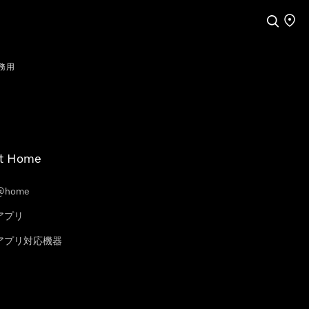
検索
店舗
務用
t Home
@home
eアプリ
leアプリ対応機器