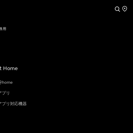
検索
店舗
務用
t Home
@home
eアプリ
leアプリ対応機器