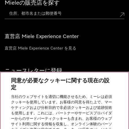
Mieleの販売店を探す
直営店 Miele Experience Center
直営店 Miele Experience Center を見る
ニュースレターに登録
同意が必要なクッキーに関する現在の設
定
当社のウェブサイトを適切に機能させるため、ミーレは必須
クッキーを使用しています。お客様の同意を得た上で、マー
お問い合わせ
ケティングおよび分析目的で非必須クッキーおよび追跡技術
も使用します。これには、パートナーやサービスプロバイダ
ーからのサードパーティクッキーも含まれ、お客様のウェブ
サイト利用に関する情報を収集し、オンライン体験のパーソ
InstagramのMiele
YoutubeのMiele