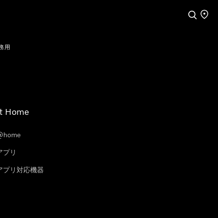
検索
店舗
務用
t Home
@home
eアプリ
leアプリ対応機器