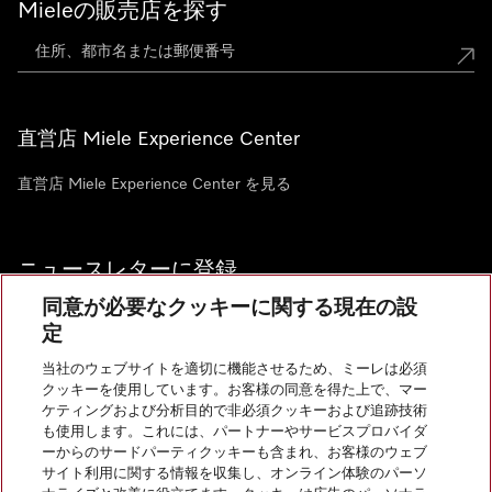
Mieleの販売店を探す
直営店 Miele Experience Center
直営店 Miele Experience Center を見る
ニュースレターに登録
同意が必要なクッキーに関する現在の設
定
当社のウェブサイトを適切に機能させるため、ミーレは必須
クッキーを使用しています。お客様の同意を得た上で、マー
お問い合わせ
ケティングおよび分析目的で非必須クッキーおよび追跡技術
も使用します。これには、パートナーやサービスプロバイダ
ーからのサードパーティクッキーも含まれ、お客様のウェブ
サイト利用に関する情報を収集し、オンライン体験のパーソ
InstagramのMiele
YoutubeのMiele