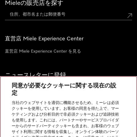
Mieleの販売店を探す
直営店 Miele Experience Center
直営店 Miele Experience Center を見る
ニュースレターに登録
同意が必要なクッキーに関する現在の設
定
当社のウェブサイトを適切に機能させるため、ミーレは必須
クッキーを使用しています。お客様の同意を得た上で、マー
お問い合わせ
ケティングおよび分析目的で非必須クッキーおよび追跡技術
も使用します。これには、パートナーやサービスプロバイダ
ーからのサードパーティクッキーも含まれ、お客様のウェブ
サイト利用に関する情報を収集し、オンライン体験のパーソ
InstagramのMiele
YoutubeのMiele