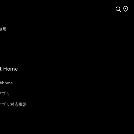
検索
店舗
務用
t Home
@home
eアプリ
leアプリ対応機器