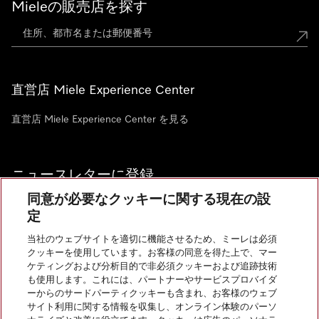
Mieleの販売店を探す
直営店 Miele Experience Center
直営店 Miele Experience Center を見る
ニュースレターに登録
同意が必要なクッキーに関する現在の設
定
当社のウェブサイトを適切に機能させるため、ミーレは必須
クッキーを使用しています。お客様の同意を得た上で、マー
お問い合わせ
ケティングおよび分析目的で非必須クッキーおよび追跡技術
も使用します。これには、パートナーやサービスプロバイダ
ーからのサードパーティクッキーも含まれ、お客様のウェブ
サイト利用に関する情報を収集し、オンライン体験のパーソ
InstagramのMiele
YoutubeのMiele