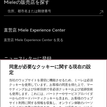
Mieleの販売店を探す
直営店 Miele Experience Center
直営店 Miele Experience Center を見る
ニュースレターに登録
同意が必要なクッキーに関する現在の設
定
当社のウェブサイトを適切に機能させるため、ミーレは必須
クッキーを使用しています。お客様の同意を得た上で、マー
お問い合わせ
ケティングおよび分析目的で非必須クッキーおよび追跡技術
も使用します。これには、パートナーやサービスプロバイダ
ーからのサードパーティクッキーも含まれ、お客様のウェブ
サイト利用に関する情報を収集し、オンライン体験のパーソ
InstagramのMiele
YoutubeのMiele