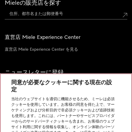
Mieleの販売店を探す
直営店 Miele Experience Center
直営店 Miele Experience Center を見る
ニュースレターに登録
同意が必要なクッキーに関する現在の設
定
当社のウェブサイトを適切に機能させるため、ミーレは必須
クッキーを使用しています。お客様の同意を得た上で、マー
お問い合わせ
ケティングおよび分析目的で非必須クッキーおよび追跡技術
も使用します。これには、パートナーやサービスプロバイダ
ーからのサードパーティクッキーも含まれ、お客様のウェブ
サイト利用に関する情報を収集し、オンライン体験のパーソ
InstagramのMiele
YoutubeのMiele