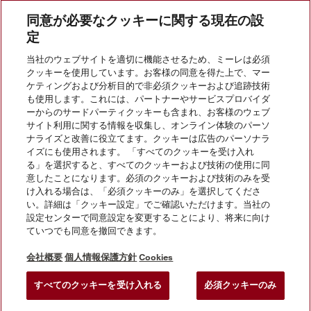
同意が必要なクッキーに関する現在の設
定
当社のウェブサイトを適切に機能させるため、ミーレは必須
クッキーを使用しています。お客様の同意を得た上で、マー
お問い合わせ
ケティングおよび分析目的で非必須クッキーおよび追跡技術
も使用します。これには、パートナーやサービスプロバイダ
ーからのサードパーティクッキーも含まれ、お客様のウェブ
サイト利用に関する情報を収集し、オンライン体験のパーソ
InstagramのMiele
YoutubeのMiele
ナライズと改善に役立てます。クッキーは広告のパーソナラ
イズにも使用されます。 「すべてのクッキーを受け入れ
る」を選択すると、すべてのクッキーおよび技術の使用に同
意したことになります。必須のクッキーおよび技術のみを受
け入れる場合は、「必須クッキーのみ」を選択してくださ
い。詳細は「クッキー設定」でご確認いただけます。当社の
会社概要
設定センターで同意設定を変更することにより、将来に向け
ていつでも同意を撤回できます。
法的通知
個人情報保護方針
会社概要
個人情報保護方針
Cookies
利用規約
すべてのクッキーを受け入れる
必須クッキーのみ
クッキー設定