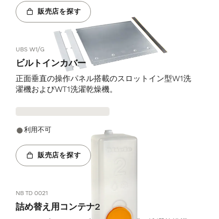
販売店を探す
UBS W1/G
ビルトインカバー
正面垂直の操作パネル搭載のスロットイン型W1洗
濯機およびWT1洗濯乾燥機。
利用不可
販売店を探す
NB TD 0021
詰め替え用コンテナ2