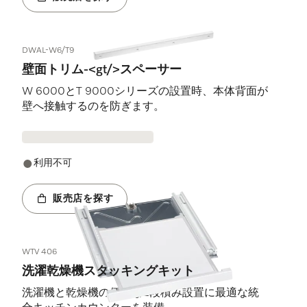
DWAL-W6/T9
壁面トリム-<gt/>スペーサー
W 6000とT 9000シリーズの設置時、本体背面が
壁へ接触するのを防ぎます。
利用不可
販売店を探す
WTV 406
洗濯乾燥機スタッキングキット
洗濯機と乾燥機の便利な2段積み設置に最適な統