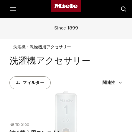
Mieleのホームページ
テンツへスキップ
検索
Since 1899
洗濯機・乾燥機用アクセサリー
洗濯機アクセサリー
フィルター
関連性
15
製品
NB TD 0100