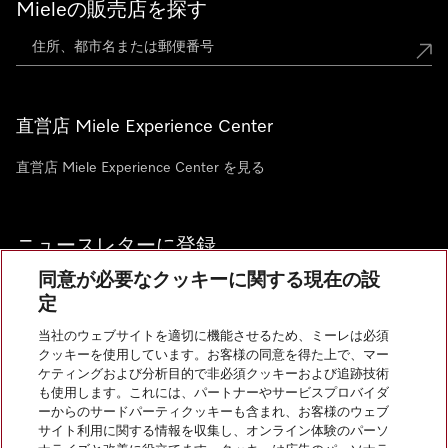
Mieleの販売店を探す
直営店 Miele Experience Center
直営店 Miele Experience Center を見る
ニュースレターに登録
同意が必要なクッキーに関する現在の設
定
当社のウェブサイトを適切に機能させるため、ミーレは必須
クッキーを使用しています。お客様の同意を得た上で、マー
お問い合わせ
ケティングおよび分析目的で非必須クッキーおよび追跡技術
も使用します。これには、パートナーやサービスプロバイダ
ーからのサードパーティクッキーも含まれ、お客様のウェブ
サイト利用に関する情報を収集し、オンライン体験のパーソ
InstagramのMiele
YoutubeのMiele