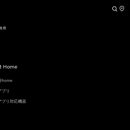
検索
店舗
務用
t Home
@home
eアプリ
leアプリ対応機器