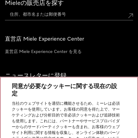
Mieleの販売店を探す
直営店 Miele Experience Center
直営店 Miele Experience Center を見る
ニュースレターに登録
同意が必要なクッキーに関する現在の設
定
当社のウェブサイトを適切に機能させるため、ミーレは必須
クッキーを使用しています。お客様の同意を得た上で、マー
お問い合わせ
ケティングおよび分析目的で非必須クッキーおよび追跡技術
も使用します。これには、パートナーやサービスプロバイダ
ーからのサードパーティクッキーも含まれ、お客様のウェブ
サイト利用に関する情報を収集し、オンライン体験のパーソ
InstagramのMiele
YoutubeのMiele