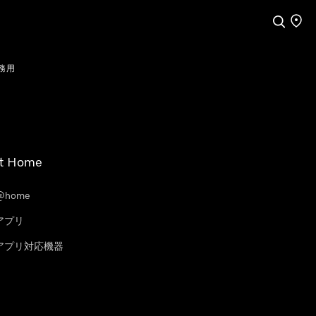
検索
店舗
務用
t Home
@home
eアプリ
leアプリ対応機器