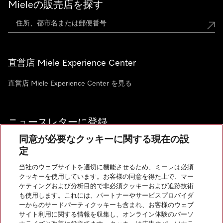
Mieleの販売店を探す
直営店 Miele Experience Center
直営店 Miele Experience Center を見る
ニュースレターに登録
同意が必要なクッキーに関する現在の設
定
当社のウェブサイトを適切に機能させるため、ミーレは必須
クッキーを使用しています。お客様の同意を得た上で、マー
お問い合わせ
ケティングおよび分析目的で非必須クッキーおよび追跡技術
も使用します。これには、パートナーやサービスプロバイダ
ーからのサードパーティクッキーも含まれ、お客様のウェブ
サイト利用に関する情報を収集し、オンライン体験のパーソ
InstagramのMiele
YoutubeのMiele