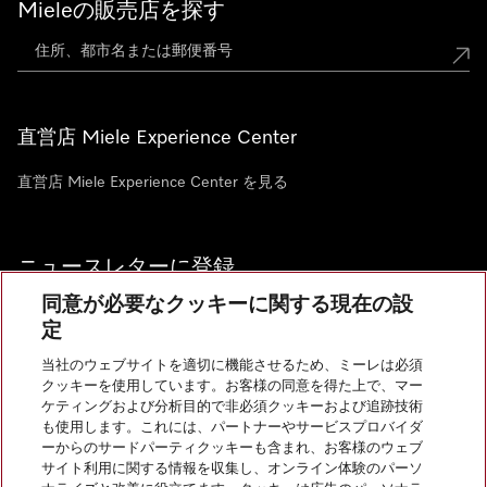
Mieleの販売店を探す
直営店 Miele Experience Center
直営店 Miele Experience Center を見る
ニュースレターに登録
同意が必要なクッキーに関する現在の設
定
当社のウェブサイトを適切に機能させるため、ミーレは必須
クッキーを使用しています。お客様の同意を得た上で、マー
お問い合わせ
ケティングおよび分析目的で非必須クッキーおよび追跡技術
も使用します。これには、パートナーやサービスプロバイダ
ーからのサードパーティクッキーも含まれ、お客様のウェブ
サイト利用に関する情報を収集し、オンライン体験のパーソ
InstagramのMiele
YoutubeのMiele