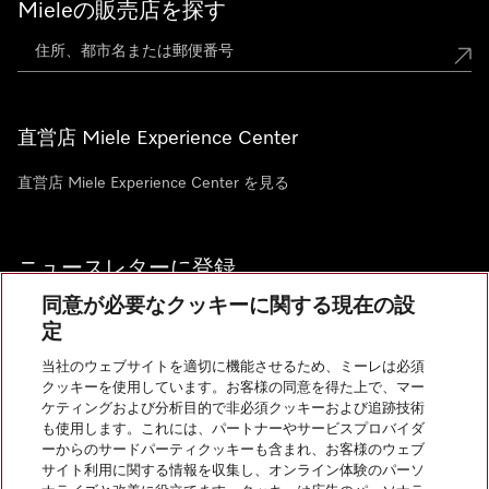
Mieleの販売店を探す
直営店 Miele Experience Center
直営店 Miele Experience Center を見る
ニュースレターに登録
同意が必要なクッキーに関する現在の設
定
当社のウェブサイトを適切に機能させるため、ミーレは必須
クッキーを使用しています。お客様の同意を得た上で、マー
お問い合わせ
ケティングおよび分析目的で非必須クッキーおよび追跡技術
も使用します。これには、パートナーやサービスプロバイダ
ーからのサードパーティクッキーも含まれ、お客様のウェブ
サイト利用に関する情報を収集し、オンライン体験のパーソ
InstagramのMiele
YoutubeのMiele