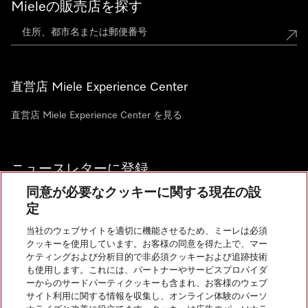
Mieleの販売店を探す
直営店 Miele Experience Center
直営店 Miele Experience Center を見る
ニュースレターに登録
同意が必要なクッキーに関する現在の設
定
当社のウェブサイトを適切に機能させるため、ミーレは必須
クッキーを使用しています。お客様の同意を得た上で、マー
お問い合わせ
ケティングおよび分析目的で非必須クッキーおよび追跡技術
も使用します。これには、パートナーやサービスプロバイダ
ーからのサードパーティクッキーも含まれ、お客様のウェブ
サイト利用に関する情報を収集し、オンライン体験のパーソ
InstagramのMiele
YoutubeのMiele