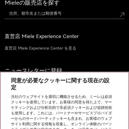
Mieleの販売店を探す
直営店 Miele Experience Center
直営店 Miele Experience Center を見る
ニュースレターに登録
同意が必要なクッキーに関する現在の設
定
当社のウェブサイトを適切に機能させるため、ミーレは必須
クッキーを使用しています。お客様の同意を得た上で、マー
お問い合わせ
ケティングおよび分析目的で非必須クッキーおよび追跡技術
も使用します。これには、パートナーやサービスプロバイダ
ーからのサードパーティクッキーも含まれ、お客様のウェブ
サイト利用に関する情報を収集し、オンライン体験のパーソ
InstagramのMiele
YoutubeのMiele