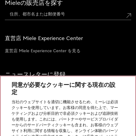
Mieleの販売店を探す
直営店 Miele Experience Center
直営店 Miele Experience Center を見る
ニュースレターに登録
同意が必要なクッキーに関する現在の設
定
当社のウェブサイトを適切に機能させるため、ミーレは必須
クッキーを使用しています。お客様の同意を得た上で、マー
お問い合わせ
ケティングおよび分析目的で非必須クッキーおよび追跡技術
も使用します。これには、パートナーやサービスプロバイダ
ーからのサードパーティクッキーも含まれ、お客様のウェブ
サイト利用に関する情報を収集し、オンライン体験のパーソ
InstagramのMiele
YoutubeのMiele