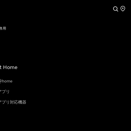
検索
店舗
務用
t Home
@home
eアプリ
leアプリ対応機器