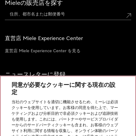
Mieleの販売店を探す
直営店 Miele Experience Center
直営店 Miele Experience Center を見る
ニュースレターに登録
同意が必要なクッキーに関する現在の設
定
当社のウェブサイトを適切に機能させるため、ミーレは必須
クッキーを使用しています。お客様の同意を得た上で、マー
お問い合わせ
ケティングおよび分析目的で非必須クッキーおよび追跡技術
も使用します。これには、パートナーやサービスプロバイダ
ーからのサードパーティクッキーも含まれ、お客様のウェブ
サイト利用に関する情報を収集し、オンライン体験のパーソ
InstagramのMiele
YoutubeのMiele