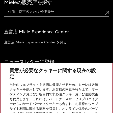
Mieleの販売店を探す
直営店 Miele Experience Center
直営店 Miele Experience Center を見る
ニュースレターに登録
同意が必要なクッキーに関する現在の設
定
当社のウェブサイトを適切に機能させるため、ミーレは必須
クッキーを使用しています。お客様の同意を得た上で、マー
お問い合わせ
ケティングおよび分析目的で非必須クッキーおよび追跡技術
も使用します。これには、パートナーやサービスプロバイダ
ーからのサードパーティクッキーも含まれ、お客様のウェブ
サイト利用に関する情報を収集し、オンライン体験のパーソ
InstagramのMiele
YoutubeのMiele