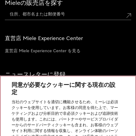
Mieleの販売店を探す
直営店 Miele Experience Center
直営店 Miele Experience Center を見る
ニュースレターに登録
同意が必要なクッキーに関する現在の設
定
当社のウェブサイトを適切に機能させるため、ミーレは必須
クッキーを使用しています。お客様の同意を得た上で、マー
お問い合わせ
ケティングおよび分析目的で非必須クッキーおよび追跡技術
も使用します。これには、パートナーやサービスプロバイダ
ーからのサードパーティクッキーも含まれ、お客様のウェブ
サイト利用に関する情報を収集し、オンライン体験のパーソ
InstagramのMiele
YoutubeのMiele