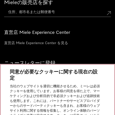
Mieleの販売店を探す
直営店 Miele Experience Center
直営店 Miele Experience Center を見る
ニュースレターに登録
同意が必要なクッキーに関する現在の設
定
当社のウェブサイトを適切に機能させるため、ミーレは必須
クッキーを使用しています。お客様の同意を得た上で、マー
お問い合わせ
ケティングおよび分析目的で非必須クッキーおよび追跡技術
も使用します。これには、パートナーやサービスプロバイダ
ーからのサードパーティクッキーも含まれ、お客様のウェブ
サイト利用に関する情報を収集し、オンライン体験のパーソ
InstagramのMiele
YoutubeのMiele