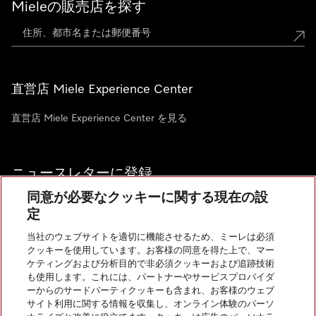
Mieleの販売店を探す
直営店 Miele Experience Center
直営店 Miele Experience Center を見る
ニュースレターに登録
同意が必要なクッキーに関する現在の設
定
当社のウェブサイトを適切に機能させるため、ミーレは必須
クッキーを使用しています。お客様の同意を得た上で、マー
お問い合わせ
ケティングおよび分析目的で非必須クッキーおよび追跡技術
も使用します。これには、パートナーやサービスプロバイダ
ーからのサードパーティクッキーも含まれ、お客様のウェブ
サイト利用に関する情報を収集し、オンライン体験のパーソ
InstagramのMiele
YoutubeのMiele