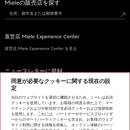
Mieleの販売店を探す
直営店 Miele Experience Center
直営店 Miele Experience Center を見る
ニュースレターに登録
同意が必要なクッキーに関する現在の設
定
当社のウェブサイトを適切に機能させるため、ミーレは必須
クッキーを使用しています。お客様の同意を得た上で、マー
お問い合わせ
ケティングおよび分析目的で非必須クッキーおよび追跡技術
も使用します。これには、パートナーやサービスプロバイダ
ーからのサードパーティクッキーも含まれ、お客様のウェブ
サイト利用に関する情報を収集し、オンライン体験のパーソ
InstagramのMiele
YoutubeのMiele